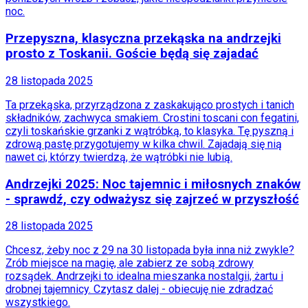
Sport
noc.
Piłka nożna
Siatkówka
Przepyszna, klasyczna przekąska na andrzejki
Tenis
prosto z Toskanii. Goście będą się zajadać
F1
Kolarstwo
28 listopada 2025
Koszykówka
Lekkoatletyka
Ta przekąska, przyrządzona z zaskakująco prostych i tanich
Nostalgia
składników, zachwyca smakiem. Crostini toscani con fegatini,
Łamigłówki
czyli toskańskie grzanki z wątróbką, to klasyka. Tę pyszną i
Kartka z kalendarza
zdrową pastę przygotujemy w kilka chwil. Zajadają się nią
Kultowe przeboje
nawet ci, którzy twierdzą, że wątróbki nie lubią.
Porady z tamtych lat
Wtedy się działo
Andrzejki 2025: Noc tajemnic i miłosnych znaków
Silver news
- sprawdź, czy odważysz się zajrzeć w przyszłość
Ogród
Gotowanie
28 listopada 2025
Porady
Przepisy
Chcesz, żeby noc z 29 na 30 listopada była inna niż zwykle?
Podróże
Zrób miejsce na magię, ale zabierz ze sobą zdrowy
Polska
rozsądek. Andrzejki to idealna mieszanka nostalgii, żartu i
Europa
drobnej tajemnicy. Czytasz dalej - obiecuję nie zdradzać
Świat
wszystkiego.
Ubezpieczenie