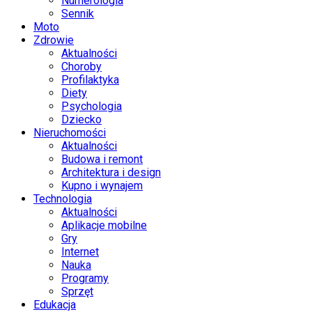
Numerologia
Sennik
Moto
Zdrowie
Aktualności
Choroby
Profilaktyka
Diety
Psychologia
Dziecko
Nieruchomości
Aktualności
Budowa i remont
Architektura i design
Kupno i wynajem
Technologia
Aktualności
Aplikacje mobilne
Gry
Internet
Nauka
Programy
Sprzęt
Edukacja