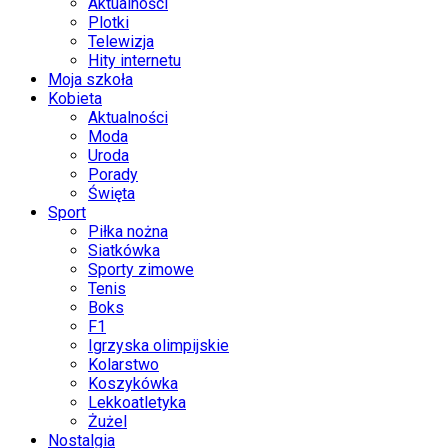
Aktualności
Plotki
Telewizja
Hity internetu
Moja szkoła
Kobieta
Aktualności
Moda
Uroda
Porady
Święta
Sport
Piłka nożna
Siatkówka
Sporty zimowe
Tenis
Boks
F1
Igrzyska olimpijskie
Kolarstwo
Koszykówka
Lekkoatletyka
Żużel
Nostalgia