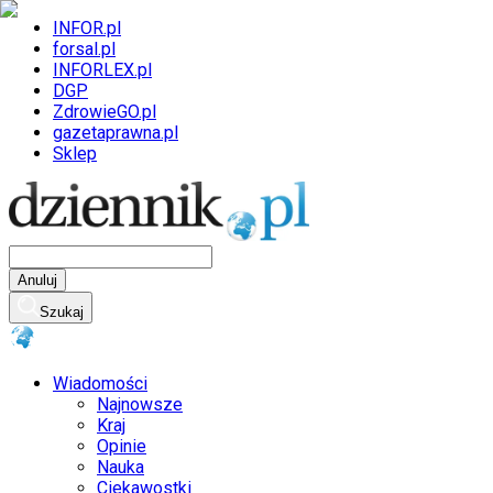
INFOR.pl
forsal.pl
INFORLEX.pl
DGP
ZdrowieGO.pl
gazetaprawna.pl
Sklep
Anuluj
Szukaj
Wiadomości
Najnowsze
Kraj
Opinie
Nauka
Ciekawostki