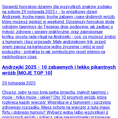
Aktualności
Auta ekologiczne
Sprawdź horoskop dzienny dla wszystkich znaków zodiaku
Automotive
na sobotę 29 listopada 2025 r. - to wyjątkowy dzień
Jednoślady
Andrzejek: trochę magii, trochę zabawy i parę drobnych wróżb,
Drogi
które możesz wpleść w weekend. Dzisiejszy horoskop doda
Na wakacje
odrobiny tajemnicy do Twojego dnia, podpowie, jak zadbać o
Paliwo
miłość, zdrowie i sprawy praktyczne, oraz zaproponuje
Porady
krótką, prostą radę-rituał na Andrzejki - coś, co możesz zrobić
Premiery
z humorem i bez przesady. Mały andrzejkowy trik: przed
Testy
snem zapisz na karteczce jedno życzenie i włóż je pod
Życie gwiazd
poduszkę - potraktuj to jak symboliczny reset intencji na
Aktualności
nadchodzący czas.
Plotki
Telewizja
Andrzejki 2025 - 10 zabawnych i lekko pikantnych
Hity internetu
wróżb [MOJE TOP 10]
Edukacja
Aktualności
29 listopada 2025
Matura
Kobieta
Chcesz, żeby ta noc była pełna śmiechu, małych tajemnic i
Aktualności
może - tylko może - iskier? Oto 10 prostych wróżb, które
Moda
rozkręcą każdy wieczór. Wypróbuj je z humorem i szczyptą
Uroda
zdrowego rozsądku. Masz ochotę na wieczór z nutą magii,
Porady
flirtu i dobrego humoru? Wybierz jedną (albo wszystkie) z
Święta
poniższych wróżb i zobacz, jakie niespodzianki przyniesie