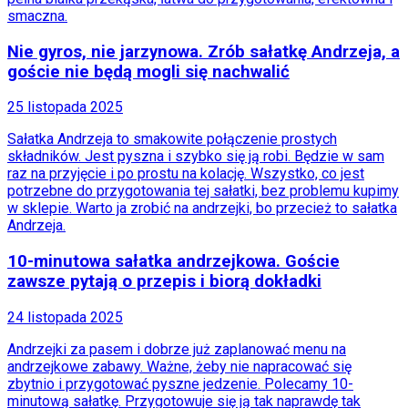
smaczna.
Nie gyros, nie jarzynowa. Zrób sałatkę Andrzeja, a
goście nie będą mogli się nachwalić
25 listopada 2025
Sałatka Andrzeja to smakowite połączenie prostych
składników. Jest pyszna i szybko się ją robi. Będzie w sam
raz na przyjęcie i po prostu na kolację. Wszystko, co jest
potrzebne do przygotowania tej sałatki, bez problemu kupimy
w sklepie. Warto ja zrobić na andrzejki, bo przecież to sałatka
Andrzeja.
10-minutowa sałatka andrzejkowa. Goście
zawsze pytają o przepis i biorą dokładki
24 listopada 2025
Andrzejki za pasem i dobrze już zaplanować menu na
andrzejkowe zabawy. Ważne, żeby nie napracować się
zbytnio i przygotować pyszne jedzenie. Polecamy 10-
minutową sałatkę. Przygotowuje się ją tak naprawdę tak