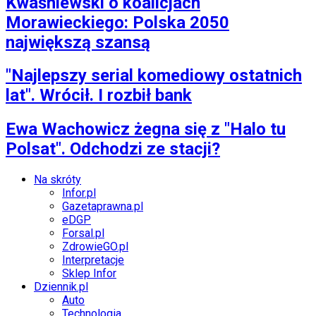
Kwaśniewski o koalicjach
Morawieckiego: Polska 2050
największą szansą
"Najlepszy serial komediowy ostatnich
lat". Wrócił. I rozbił bank
Ewa Wachowicz żegna się z "Halo tu
Polsat". Odchodzi ze stacji?
Na skróty
Infor.pl
Gazetaprawna.pl
eDGP
Forsal.pl
ZdrowieGO.pl
Interpretacje
Sklep Infor
Dziennik.pl
Auto
Technologia