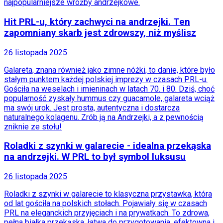
najpopularniejsze wróżby andrzejkowe.
Programy
Sprzęt
Hit PRL-u, który zachwyci na andrzejki. Ten
Muzyka
zapomniany skarb jest zdrowszy, niż myślisz
Aktualności
Koncerty
Recenzje
26 listopada 2025
Zapowiedzi
Galareta, znana również jako zimne nóżki, to danie, które było
Kultura
stałym punktem każdej polskiej imprezy w czasach PRL-u.
Aktualności
Gościła na weselach i imieninach w latach 70. i 80. Dziś, choć
Książki
popularność zyskały hummus czy guacamole, galareta wciąż
Sztuka
ma swój urok. Jest prosta, autentyczna i dostarcza
Teatr
naturalnego kolagenu. Zrób ją na Andrzejki, a z pewnością
Magia
zniknie ze stołu!
Horoskopy
Numerologia
Roladki z szynki w galarecie - idealna przekąska
Sennik
Kody rabatowe
na andrzejki. W PRL to był symbol luksusu
gazetaprawna.pl
Forsal.pl
26 listopada 2025
INFOR.pl
ZdrowieGO.pl
Roladki z szynki w galarecie to klasyczna przystawka, która
od lat gościła na polskich stołach. Pojawiały się w czasach
PRL na eleganckich przyjęciach i na prywatkach. To zdrowa,
pełna białka przekąska, łatwa do przygotowania, efektowna i