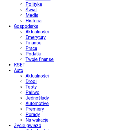
Polityka
Świat
Media
Historia
Gospodarka
Aktualności
Emerytury
Finanse
Praca
Podatki
Twoje finanse
KSEF
Auto
Aktualności
Drogi
Testy
Paliwo
Jednoślady
Automotive
Premiery
Porady
Na wakacje
Życie gwiazd