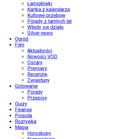
Łamigłówki
Kartka z kalendarza
Kultowe przeboje
Porady z tamtych lat
Wtedy się działo
Silver news
Ogród
Film
Aktualności
Nowości VOD
Oscary
Premiery
Recenzje
Zwiastuny
Gotowanie
Porady
Przepisy
Quizy
Finanse
Pogoda
Rozrywka
Magia
Horoskopy