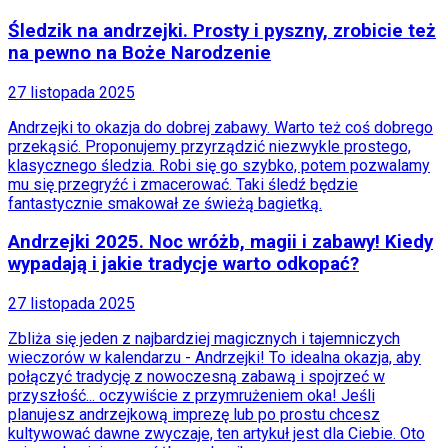
Moja szkoła
Śledzik na andrzejki. Prosty i pyszny, zrobicie też
Pogoda
na pewno na Boże Narodzenie
Moto
Quizy
27 listopada 2025
Zdrowie
Choroby
Andrzejki to okazja do dobrej zabawy. Warto też coś dobrego
Profilaktyka
przekąsić. Proponujemy przyrządzić niezwykle prostego,
Diety
klasycznego śledzia. Robi się go szybko, potem pozwalamy
Nieruchomości
mu się przegryźć i zmacerować. Taki śledź będzie
Budowa i remont
fantastycznie smakował ze świeżą bagietką.
Architektura i design
Kupno i wynajem
Andrzejki 2025. Noc wróżb, magii i zabawy! Kiedy
Film
wypadają i jakie tradycje warto odkopać?
Aktualności
Premiery
27 listopada 2025
Recenzje
Rozrywka
Zbliża się jeden z najbardziej magicznych i tajemniczych
Technologia
wieczorów w kalendarzu - Andrzejki! To idealna okazja, aby
Aktualności
połączyć tradycję z nowoczesną zabawą i spojrzeć w
Aplikacje mobilne
przyszłość... oczywiście z przymrużeniem oka! Jeśli
Gry
planujesz andrzejkową imprezę lub po prostu chcesz
Internet
kultywować dawne zwyczaje, ten artykuł jest dla Ciebie. Oto
Nauka