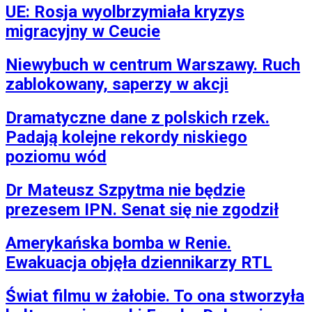
UE: Rosja wyolbrzymiała kryzys
Moja szkoła
Pogoda
migracyjny w Ceucie
Moto
Quizy
Niewybuch w centrum Warszawy. Ruch
Zdrowie
Choroby
zablokowany, saperzy w akcji
Profilaktyka
Diety
Dramatyczne dane z polskich rzek.
Nieruchomości
Budowa i remont
Padają kolejne rekordy niskiego
Architektura i design
poziomu wód
Kupno i wynajem
Film
Aktualności
Dr Mateusz Szpytma nie będzie
Premiery
prezesem IPN. Senat się nie zgodził
Recenzje
Rozrywka
Technologia
Amerykańska bomba w Renie.
Aktualności
Ewakuacja objęła dziennikarzy RTL
Aplikacje mobilne
Gry
Internet
Świat filmu w żałobie. To ona stworzyła
Nauka