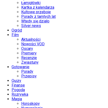
Łamigłówki
Kartka z kalendarza
Kultowe przeboje
Porady z tamtych lat
Wtedy się działo
Silver news
Ogród
Film
Aktualności
Nowości VOD
Oscary
Premiery
Recenzje
Zwiastuny
Gotowanie
Porady
Przepisy
Quizy
Finanse
Pogoda
Rozrywka
Magia
Horoskopy