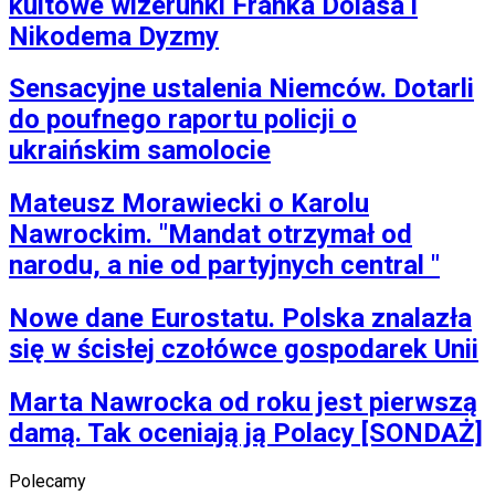
kultowe wizerunki Franka Dolasa i
Programy
Sprzęt
Nikodema Dyzmy
Muzyka
Aktualności
Sensacyjne ustalenia Niemców. Dotarli
Koncerty
Recenzje
do poufnego raportu policji o
Zapowiedzi
ukraińskim samolocie
Kultura
Aktualności
Książki
Mateusz Morawiecki o Karolu
Sztuka
Nawrockim. "Mandat otrzymał od
Teatr
Magia
narodu, a nie od partyjnych central "
Horoskopy
Numerologia
Nowe dane Eurostatu. Polska znalazła
Sennik
się w ścisłej czołówce gospodarek Unii
Kody rabatowe
gazetaprawna.pl
Forsal.pl
Marta Nawrocka od roku jest pierwszą
INFOR.pl
damą. Tak oceniają ją Polacy [SONDAŻ]
ZdrowieGO.pl
Polecamy