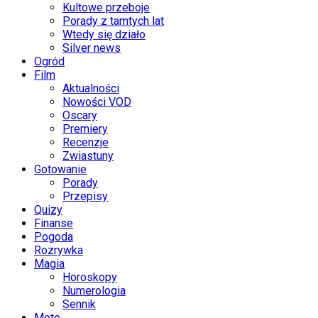
Kultowe przeboje
Porady z tamtych lat
Wtedy się działo
Silver news
Ogród
Film
Aktualności
Nowości VOD
Oscary
Premiery
Recenzje
Zwiastuny
Gotowanie
Porady
Przepisy
Quizy
Finanse
Pogoda
Rozrywka
Magia
Horoskopy
Numerologia
Sennik
Moto