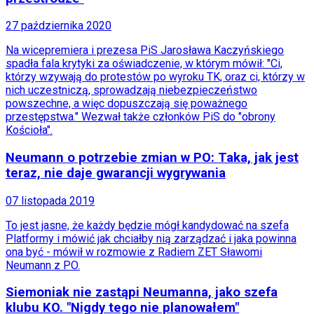
Siatkówka
Tenis
27 października 2020
F1
Kolarstwo
Na wicepremiera i prezesa PiS Jarosława Kaczyńskiego
Koszykówka
spadła fala krytyki za oświadczenie, w którym mówił: "Ci,
Lekkoatletyka
którzy wzywają do protestów po wyroku TK, oraz ci, którzy w
Nostalgia
nich uczestniczą, sprowadzają niebezpieczeństwo
Łamigłówki
powszechne, a więc dopuszczają się poważnego
Kartka z kalendarza
przestępstwa." Wezwał także członków PiS do "obrony
Kultowe przeboje
Kościoła".
Porady z tamtych lat
Wtedy się działo
Neumann o potrzebie zmian w PO: Taka, jak jest
Silver news
teraz, nie daje gwarancji wygrywania
Ogród
Gotowanie
07 listopada 2019
Porady
Przepisy
To jest jasne, że każdy będzie mógł kandydować na szefa
Podróże
Platformy i mówić jak chciałby nią zarządzać i jaka powinna
Polska
ona być - mówił w rozmowie z Radiem ZET Sławomi
Europa
Neumann z PO.
Świat
Ubezpieczenie
Siemoniak nie zastąpi Neumanna, jako szefa
Moja szkoła
klubu KO. "Nigdy tego nie planowałem"
Pogoda