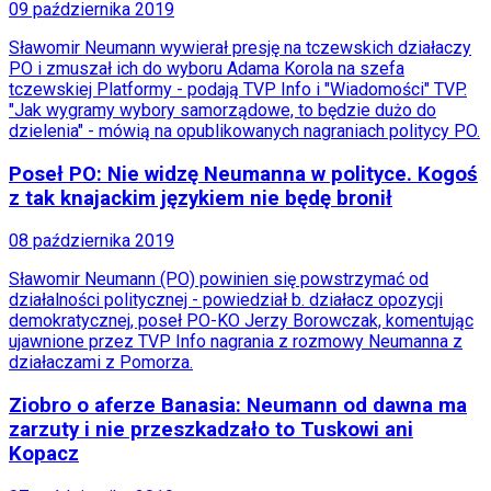
Muzyka
09 października 2019
Aktualności
Sławomir Neumann wywierał presję na tczewskich działaczy
Koncerty
PO i zmuszał ich do wyboru Adama Korola na szefa
Recenzje
tczewskiej Platformy - podają TVP Info i "Wiadomości" TVP.
Zapowiedzi
"Jak wygramy wybory samorządowe, to będzie dużo do
Kultura
dzielenia" - mówią na opublikowanych nagraniach politycy PO.
Aktualności
Książki
Poseł PO: Nie widzę Neumanna w polityce. Kogoś
Sztuka
Teatr
z tak knajackim językiem nie będę bronił
Magia
Horoskopy
08 października 2019
Numerologia
Sennik
Sławomir Neumann (PO) powinien się powstrzymać od
Kody rabatowe
działalności politycznej - powiedział b. działacz opozycji
gazetaprawna.pl
demokratycznej, poseł PO-KO Jerzy Borowczak, komentując
Forsal.pl
ujawnione przez TVP Info nagrania z rozmowy Neumanna z
INFOR.pl
działaczami z Pomorza.
ZdrowieGO.pl
Ziobro o aferze Banasia: Neumann od dawna ma
zarzuty i nie przeszkadzało to Tuskowi ani
Kopacz