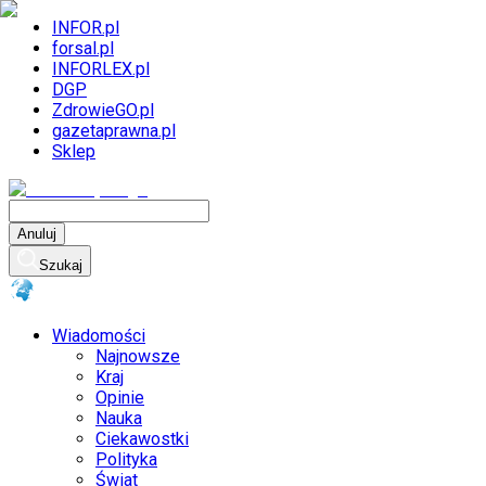
INFOR.pl
forsal.pl
INFORLEX.pl
DGP
ZdrowieGO.pl
gazetaprawna.pl
Sklep
Anuluj
Szukaj
Wiadomości
Najnowsze
Kraj
Opinie
Nauka
Ciekawostki
Polityka
Świat