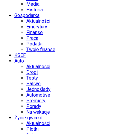
Media
Historia
Gospodarka
Aktualności
Emerytury
Finanse
Praca
Podatki
Twoje finanse
KSEF
Auto
Aktualności
Drogi
Testy
Paliwo
Jednoślady
Automotive
Premiery
Porady
Na wakacje
Życie gwiazd
Aktualności
Plotki