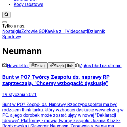
Kody rabatowe
Tylko u nas:
Anuluj
Wiadomości
Nostalgia
Zdrowie GO
Kawka z… [Videocast]
Dziennik
Kraj
Sportowy
Świat
Polityka
Neumann
Nauka
Ciekawostki
Gospodarka
Newsletter
Zgłoś błąd na stronie
Drukuj
Skopiuj link
Aktualności
Emerytury
Bunt w PO? Twórcy Zespołu ds. naprawy RP
Finanse
zaprzeczają. "Chcemy wzbogacić dyskusję"
Praca
Podatki
19 stycznia 2021
Twoje finanse
Finanse
Bunt w PO? Zespół ds. Naprawy Rzeczypospolitej ma być
KSEF
rodzajem think tanku, który wzbogaci dyskusję wewnętrzną w
Auto
PO, a jego dorobek może zostać ujęty w nowej "Deklaracji
Aktualności
Ideowej" Platformy - mówią twórcy zespołu: Joanna Kluzik-
Auta ekologiczne
Rostkowska i Sławomir Neumann. Zapewniają, że nie ma