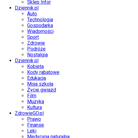
Sklep Infor
Dziennik.pl
Auto
Technologia
Gospodarka
Wiadomości
Sport
Zdrowie
Podróże
Nostalgia
Dziennik.pl
Kobieta
Kody rabatowe
Edukacja
Moja szkoła
Życie gwiazd
Film
Muzyka
Kultura
ZdrowieGO.pl
Prawo
Finanse
Leki
Medycyna naturalna