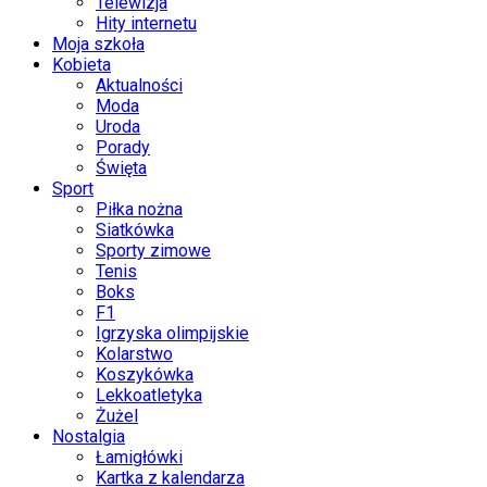
Telewizja
Hity internetu
Moja szkoła
Kobieta
Aktualności
Moda
Uroda
Porady
Święta
Sport
Piłka nożna
Siatkówka
Sporty zimowe
Tenis
Boks
F1
Igrzyska olimpijskie
Kolarstwo
Koszykówka
Lekkoatletyka
Żużel
Nostalgia
Łamigłówki
Kartka z kalendarza