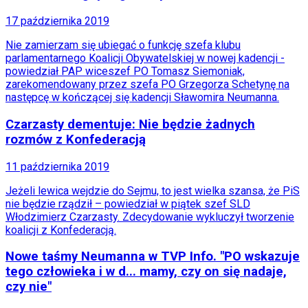
Moto
17 października 2019
Quizy
Zdrowie
Nie zamierzam się ubiegać o funkcję szefa klubu
Choroby
parlamentarnego Koalicji Obywatelskiej w nowej kadencji -
Profilaktyka
powiedział PAP wiceszef PO Tomasz Siemoniak,
Diety
zarekomendowany przez szefa PO Grzegorza Schetynę na
Nieruchomości
następcę w kończącej się kadencji Sławomira Neumanna.
Budowa i remont
Architektura i design
Czarzasty dementuje: Nie będzie żadnych
Kupno i wynajem
rozmów z Konfederacją
Film
Aktualności
11 października 2019
Premiery
Recenzje
Jeżeli lewica wejdzie do Sejmu, to jest wielka szansa, że PiS
Rozrywka
nie będzie rządził – powiedział w piątek szef SLD
Technologia
Włodzimierz Czarzasty. Zdecydowanie wykluczył tworzenie
Aktualności
koalicji z Konfederacją.
Aplikacje mobilne
Gry
Nowe taśmy Neumanna w TVP Info. "PO wskazuje
Internet
tego człowieka i w d... mamy, czy on się nadaje,
Nauka
czy nie"
Programy
Sprzęt