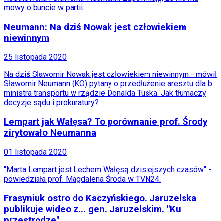
Automotive
mowy o buncie w partii.
Jednoślady
Drogi
Neumann: Na dziś Nowak jest człowiekiem
Na wakacje
niewinnym
Paliwo
Porady
Premiery
25 listopada 2020
Testy
Na dziś Sławomir Nowak jest człowiekiem niewinnym - mówił
Życie gwiazd
Sławomir Neumann (KO) pytany o przedłużenie aresztu dla b.
Aktualności
ministra transportu w rządzie Donalda Tuska. Jak tłumaczy
Plotki
decyzje sądu i prokuratury?
Telewizja
Hity internetu
Lempart jak Wałęsa? To porównanie prof. Środy
Edukacja
zirytowało Neumanna
Aktualności
Matura
Kobieta
01 listopada 2020
Aktualności
"Marta Lempart jest Lechem Wałęsą dzisiejszych czasów" -
Moda
powiedziała prof. Magdalena Środa w TVN24.
Uroda
Porady
Frasyniuk ostro do Kaczyńskiego. Jaruzelska
Święta
Sport
publikuje wideo z... gen. Jaruzelskim. "Ku
Piłka nożna
przestrodze"