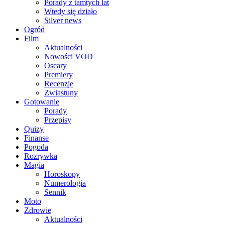
Porady z tamtych lat
Wtedy się działo
Silver news
Ogród
Film
Aktualności
Nowości VOD
Oscary
Premiery
Recenzje
Zwiastuny
Gotowanie
Porady
Przepisy
Quizy
Finanse
Pogoda
Rozrywka
Magia
Horoskopy
Numerologia
Sennik
Moto
Zdrowie
Aktualności