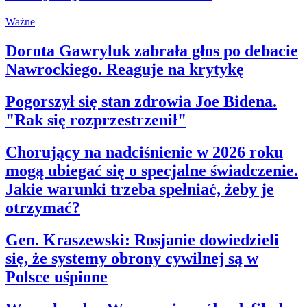
Kartka z kalendarza
Ważne
Kultowe przeboje
Porady z tamtych lat
Wtedy się działo
Dorota Gawryluk zabrała głos po debacie
Silver news
Nawrockiego. Reaguje na krytykę
Ogród
Gotowanie
Porady
Pogorszył się stan zdrowia Joe Bidena.
Przepisy
"Rak się rozprzestrzenił"
Podróże
Polska
Europa
Chorujący na nadciśnienie w 2026 roku
Świat
mogą ubiegać się o specjalne świadczenie.
Ubezpieczenie
Moja szkoła
Jakie warunki trzeba spełniać, żeby je
Pogoda
otrzymać?
Moto
Quizy
Zdrowie
Gen. Kraszewski: Rosjanie dowiedzieli
Choroby
się, że systemy obrony cywilnej są w
Profilaktyka
Diety
Polsce uśpione
Nieruchomości
Budowa i remont
Architektura i design