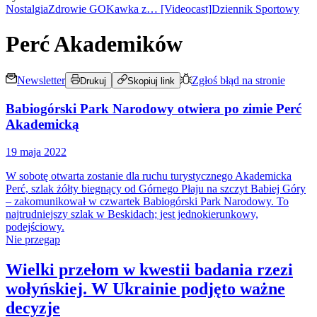
Wiadomości
Nostalgia
Zdrowie GO
Kawka z… [Videocast]
Dziennik Sportowy
Kraj
Świat
Perć Akademików
Polityka
Nauka
Ciekawostki
Newsletter
Zgłoś błąd na stronie
Drukuj
Skopiuj link
Gospodarka
Aktualności
Babiogórski Park Narodowy otwiera po zimie Perć
Emerytury
Finanse
Akademicką
Praca
Podatki
19 maja 2022
Twoje finanse
Finanse
W sobotę otwarta zostanie dla ruchu turystycznego Akademicka
KSEF
Perć, szlak żółty biegnący od Górnego Płaju na szczyt Babiej Góry
Auto
– zakomunikował w czwartek Babiogórski Park Narodowy. To
Aktualności
najtrudniejszy szlak w Beskidach; jest jednokierunkowy,
Auta ekologiczne
podejściowy.
Automotive
Nie przegap
Jednoślady
Drogi
Wielki przełom w kwestii badania rzezi
Na wakacje
wołyńskiej. W Ukrainie podjęto ważne
Paliwo
Porady
decyzje
Premiery