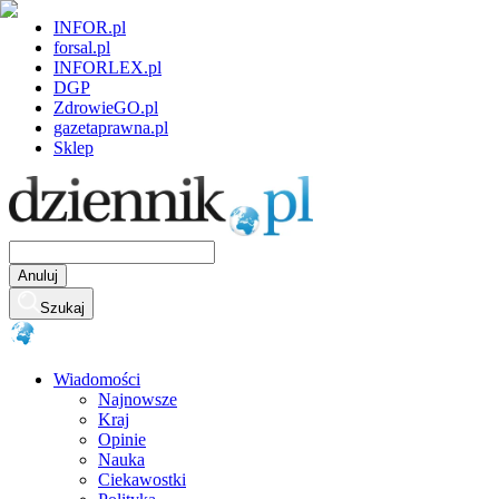
INFOR.pl
forsal.pl
INFORLEX.pl
DGP
ZdrowieGO.pl
gazetaprawna.pl
Sklep
Anuluj
Szukaj
Wiadomości
Najnowsze
Kraj
Opinie
Nauka
Ciekawostki