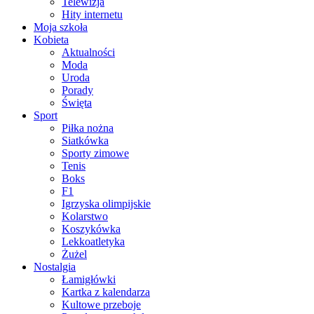
Telewizja
Hity internetu
Moja szkoła
Kobieta
Aktualności
Moda
Uroda
Porady
Święta
Sport
Piłka nożna
Siatkówka
Sporty zimowe
Tenis
Boks
F1
Igrzyska olimpijskie
Kolarstwo
Koszykówka
Lekkoatletyka
Żużel
Nostalgia
Łamigłówki
Kartka z kalendarza
Kultowe przeboje