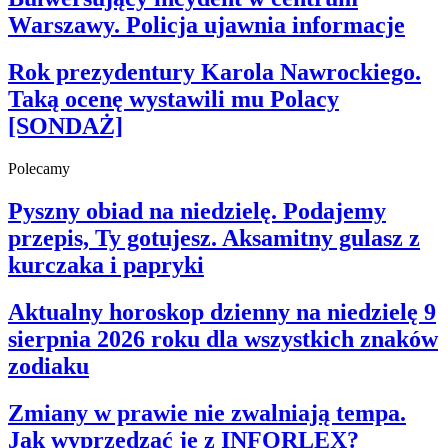
Magia
Horoskopy
Warszawy. Policja ujawnia informacje
Numerologia
Sennik
Rok prezydentury Karola Nawrockiego.
Kody rabatowe
gazetaprawna.pl
Taką ocenę wystawili mu Polacy
Forsal.pl
[SONDAŻ]
INFOR.pl
ZdrowieGO.pl
Polecamy
Pyszny obiad na niedzielę. Podajemy
przepis, Ty gotujesz. Aksamitny gulasz z
kurczaka i papryki
Aktualny horoskop dzienny na niedzielę 9
sierpnia 2026 roku dla wszystkich znaków
zodiaku
Zmiany w prawie nie zwalniają tempa.
Jak wyprzedzać je z INFORLEX?