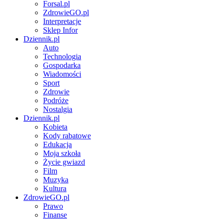
Forsal.pl
ZdrowieGO.pl
Interpretacje
Sklep Infor
Dziennik.pl
Auto
Technologia
Gospodarka
Wiadomości
Sport
Zdrowie
Podróże
Nostalgia
Dziennik.pl
Kobieta
Kody rabatowe
Edukacja
Moja szkoła
Życie gwiazd
Film
Muzyka
Kultura
ZdrowieGO.pl
Prawo
Finanse