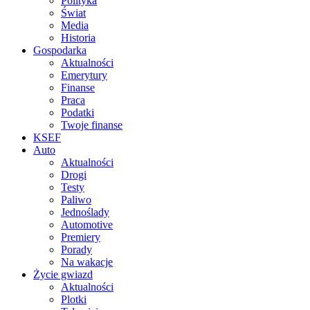
Polityka
Świat
Media
Historia
Gospodarka
Aktualności
Emerytury
Finanse
Praca
Podatki
Twoje finanse
KSEF
Auto
Aktualności
Drogi
Testy
Paliwo
Jednoślady
Automotive
Premiery
Porady
Na wakacje
Życie gwiazd
Aktualności
Plotki