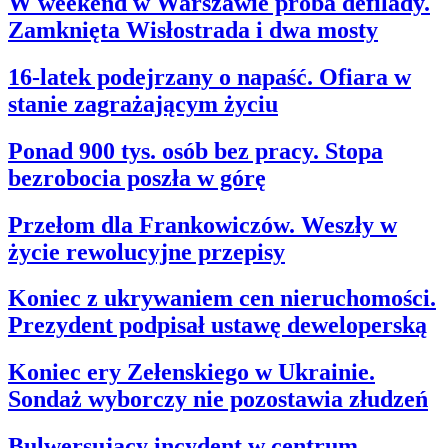
W weekend w Warszawie próba defilady.
Kupno i wynajem
Zamknięta Wisłostrada i dwa mosty
Film
Aktualności
Premiery
16-latek podejrzany o napaść. Ofiara w
Recenzje
stanie zagrażającym życiu
Rozrywka
Technologia
Aktualności
Ponad 900 tys. osób bez pracy. Stopa
Aplikacje mobilne
bezrobocia poszła w górę
Gry
Internet
Nauka
Przełom dla Frankowiczów. Weszły w
Programy
życie rewolucyjne przepisy
Sprzęt
Muzyka
Aktualności
Koniec z ukrywaniem cen nieruchomości.
Koncerty
Prezydent podpisał ustawę deweloperską
Recenzje
Zapowiedzi
Kultura
Koniec ery Zełenskiego w Ukrainie.
Aktualności
Książki
Sondaż wyborczy nie pozostawia złudzeń
Sztuka
Teatr
Bulwersujący incydent w centrum