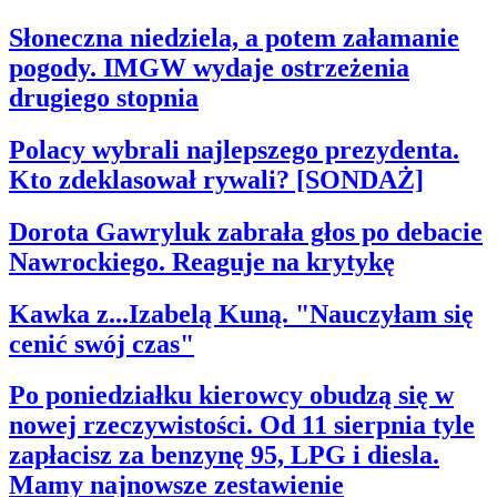
Testy
Słoneczna niedziela, a potem załamanie
Życie gwiazd
Aktualności
pogody. IMGW wydaje ostrzeżenia
Plotki
drugiego stopnia
Telewizja
Hity internetu
Edukacja
Polacy wybrali najlepszego prezydenta.
Aktualności
Matura
Kto zdeklasował rywali? [SONDAŻ]
Kobieta
Aktualności
Dorota Gawryluk zabrała głos po debacie
Moda
Uroda
Nawrockiego. Reaguje na krytykę
Porady
Święta
Kawka z...Izabelą Kuną. "Nauczyłam się
Sport
Piłka nożna
cenić swój czas"
Siatkówka
Tenis
Po poniedziałku kierowcy obudzą się w
F1
Kolarstwo
nowej rzeczywistości. Od 11 sierpnia tyle
Koszykówka
zapłacisz za benzynę 95, LPG i diesla.
Lekkoatletyka
Nostalgia
Mamy najnowsze zestawienie
Łamigłówki