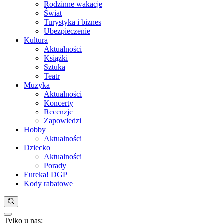
Rodzinne wakacje
Świat
Turystyka i biznes
Ubezpieczenie
Kultura
Aktualności
Książki
Sztuka
Teatr
Muzyka
Aktualności
Koncerty
Recenzje
Zapowiedzi
Hobby
Aktualności
Dziecko
Aktualności
Porady
Eureka! DGP
Kody rabatowe
Tylko u nas:
Anuluj