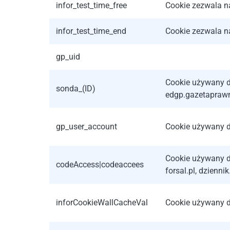
infor_test_time_free
Cookie zezwala n
infor_test_time_end
Cookie zezwala n
gp_uid
Cookie używany do
sonda_(ID)
edgp.gazetaprawn
gp_user_account
Cookie używany do
Cookie używany d
codeAccess|codeaccees
forsal.pl, dzienni
inforCookieWallCacheVal
Cookie używany do