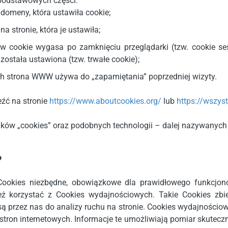
 podstawowych części:
meny, która ustawiła cookie;
 stronie, która je ustawiła;
w cookie wygasa po zamknięciu przeglądarki (tzw. cookie ses
została ustawiona (tzw. trwałe cookie);
rych strona WWW używa do „zapamiętania” poprzedniej wizyty.
eźć na stronie
https://www.aboutcookies.org/
lub
https://wszys
ików „cookies” oraz podobnych technologii – dalej nazywanych
?
okies niezbędne, obowiązkowe dla prawidłowego funkcjono
ż korzystać z Cookies wydajnościowych. Takie Cookies zbier
 są przez nas do analizy ruchu na stronie. Cookies wydajnoś
tron internetowych. Informacje te umożliwiają pomiar skutecz