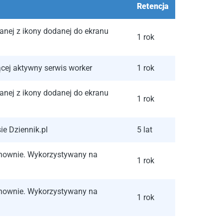
Retencja
ianej z ikony dodanej do ekranu
1 rok
ącej aktywny serwis worker
1 rok
ianej z ikony dodanej do ekranu
1 rok
e Dziennik.pl
5 lat
onownie. Wykorzystywany na
1 rok
onownie. Wykorzystywany na
1 rok