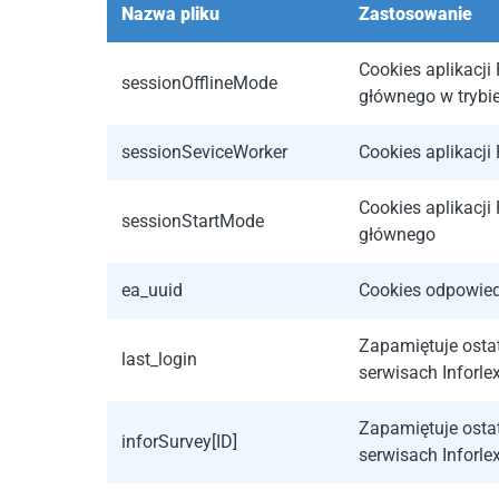
Nazwa pliku
Zastosowanie
Cookies aplikacji
sessionOfflineMode
głównego w trybie
sessionSeviceWorker
Cookies aplikacji
Cookies aplikacji
sessionStartMode
głównego
ea_uuid
Cookies odpowied
Zapamiętuje osta
last_login
serwisach Inforlex.p
Zapamiętuje osta
inforSurvey[ID]
serwisach Inforlex.p