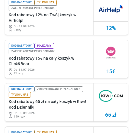
KOD RABATOWY
TYLKO U NAS
ZWERYFIKOWANE PRZEZ DZIENNIK
Kod rabatowy 12% na Twój koszyk w
Airhelp!
do
31.08.2026
12%
8 razy
KOD RABATOWY
POLECAMY
ZWERYFIKOWANE PRZEZ DZIENNIK
Kod rabatowy 15€ na cały koszyk w
Click&Boat!
do
31.07.2026
15€
13 razy
KOD RABATOWY
ZWERYFIKOWANE PRZEZ DZIENNIK
TYLKO U NAS
Kod rabatowy 65 zł na cały koszyk w Kiwi!
Kod Dziennik!
do
30.09.2026
65 zł
149 razy
KOD RABATOWY
TYLKO U NAS