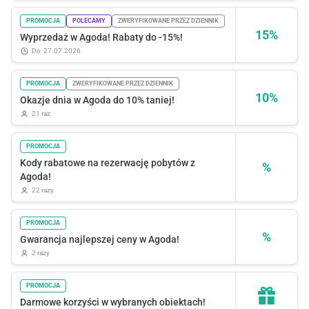
PROMOCJA
POLECAMY
ZWERYFIKOWANE PRZEZ DZIENNIK
15%
Wyprzedaż w Agoda! Rabaty do -15%!
do
27.07.2026
PROMOCJA
ZWERYFIKOWANE PRZEZ DZIENNIK
10%
Okazje dnia w Agoda do 10% taniej!
21 raz
PROMOCJA
Kody rabatowe na rezerwację pobytów z
%
Agoda!
22 razy
PROMOCJA
%
Gwarancja najlepszej ceny w Agoda!
2 razy
PROMOCJA
Darmowe korzyści w wybranych obiektach!