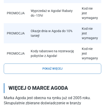
Kod nie
Wyprzedaż w Agoda! Rabaty
PROMOCJA
jest
do -15%!
wymagany
Kod nie
Okazje dnia w Agoda do 10%
PROMOCJA
jest
taniej!
wymagany
Kod nie
Kody rabatowe na rezerwację
PROMOCJA
jest
pobytów z Agoda!
wymagany
POKAŻ WIĘCEJ
WIĘCEJ O MARCE AGODA
Marka Agoda jest obecna na rynku już od 2005 roku.
Skrupulatnie zbierane doświadczenie w branży