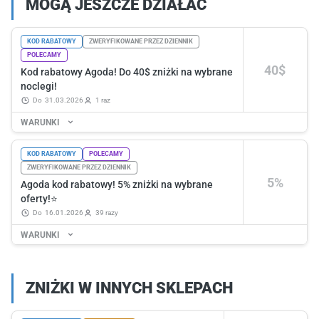
MOGĄ JESZCZE DZIAŁAĆ
KOD RABATOWY
ZWERYFIKOWANE PRZEZ DZIENNIK
POLECAMY
40$
Kod rabatowy Agoda! Do 40$ zniżki na wybrane
noclegi!
do
31.03.2026
1 raz
WARUNKI
KOD RABATOWY
POLECAMY
ZWERYFIKOWANE PRZEZ DZIENNIK
5%
Agoda kod rabatowy! 5% zniżki na wybrane
oferty!⭐
do
16.01.2026
39 razy
WARUNKI
ZNIŻKI W INNYCH SKLEPACH