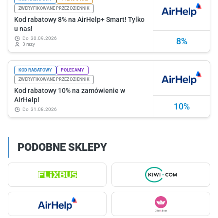
ZWERYFIKOWANE PRZEZ DZIENNIK
Kod rabatowy 8% na AirHelp+ Smart! Tylko
u nas!
do
30.09.2026
8%
3 razy
KOD RABATOWY
POLECAMY
ZWERYFIKOWANE PRZEZ DZIENNIK
Kod rabatowy 10% na zamówienie w
AirHelp!
10%
do
31.08.2026
PODOBNE SKLEPY