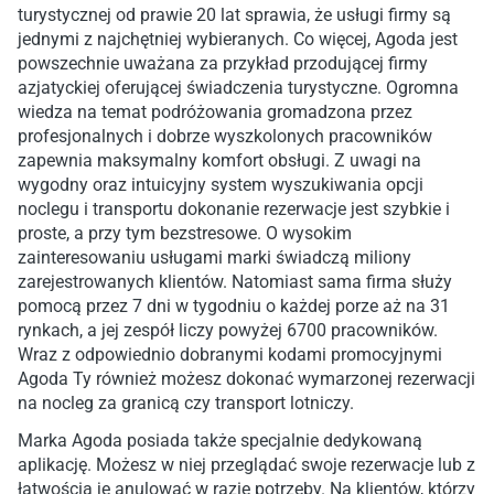
turystycznej od prawie 20 lat sprawia, że usługi firmy są
jednymi z najchętniej wybieranych. Co więcej, Agoda jest
powszechnie uważana za przykład przodującej firmy
azjatyckiej oferującej świadczenia turystyczne. Ogromna
wiedza na temat podróżowania gromadzona przez
profesjonalnych i dobrze wyszkolonych pracowników
zapewnia maksymalny komfort obsługi. Z uwagi na
wygodny oraz intuicyjny system wyszukiwania opcji
noclegu i transportu dokonanie rezerwacje jest szybkie i
proste, a przy tym bezstresowe. O wysokim
zainteresowaniu usługami marki świadczą miliony
zarejestrowanych klientów. Natomiast sama firma służy
pomocą przez 7 dni w tygodniu o każdej porze aż na 31
rynkach, a jej zespół liczy powyżej 6700 pracowników.
Wraz z odpowiednio dobranymi kodami promocyjnymi
Agoda Ty również możesz dokonać wymarzonej rezerwacji
na nocleg za granicą czy transport lotniczy.
Marka Agoda posiada także specjalnie dedykowaną
aplikację. Możesz w niej przeglądać swoje rezerwacje lub z
łatwością je anulować w razie potrzeby. Na klientów, którzy