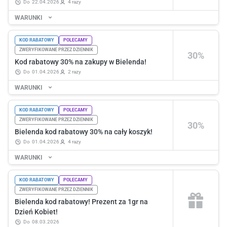
do
22.04.2026
4 razy
WARUNKI
KOD RABATOWY
POLECAMY
ZWERYFIKOWANE PRZEZ DZIENNIK
30%
Kod rabatowy 30% na zakupy w Bielenda!
do
01.04.2026
2 razy
WARUNKI
KOD RABATOWY
POLECAMY
ZWERYFIKOWANE PRZEZ DZIENNIK
30%
Bielenda kod rabatowy 30% na cały koszyk!
do
01.04.2026
4 razy
WARUNKI
KOD RABATOWY
POLECAMY
ZWERYFIKOWANE PRZEZ DZIENNIK
Bielenda kod rabatowy! Prezent za 1gr na
Dzień Kobiet!
do
08.03.2026