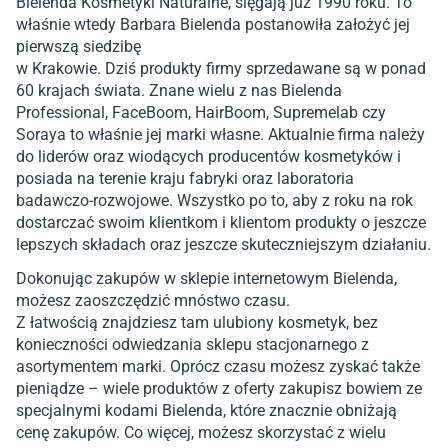
Bielenda Kosmetyki Naturalne, sięgają już 1990 roku. To
właśnie wtedy Barbara Bielenda postanowiła założyć jej
pierwszą siedzibę
w Krakowie. Dziś produkty firmy sprzedawane są w ponad
60 krajach świata. Znane wielu z nas Bielenda
Professional, FaceBoom, HairBoom, Supremelab czy
Soraya to właśnie jej marki własne. Aktualnie firma należy
do liderów oraz wiodących producentów kosmetyków i
posiada na terenie kraju fabryki oraz laboratoria
badawczo-rozwojowe. Wszystko po to, aby z roku na rok
dostarczać swoim klientkom i klientom produkty o jeszcze
lepszych składach oraz jeszcze skuteczniejszym działaniu.
Dokonując zakupów w sklepie internetowym Bielenda,
możesz zaoszczędzić mnóstwo czasu.
Z łatwością znajdziesz tam ulubiony kosmetyk, bez
konieczności odwiedzania sklepu stacjonarnego z
asortymentem marki. Oprócz czasu możesz zyskać także
pieniądze – wiele produktów z oferty zakupisz bowiem ze
specjalnymi kodami Bielenda, które znacznie obniżają
cenę zakupów. Co więcej, możesz skorzystać z wielu