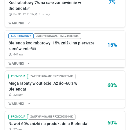
7%
Kod rabatowy 7% na całe zamówienie w
Bielenda!✅
do
31.12.2026
305 razy
WARUNKI
KOD RABATOWY
ZWERYFIKOWANE PRZEZ DZIENNIK
Bielenda kod rabatowy! 15% zniżki na pierwsze
15%
zamówienie!📧
441 raz
WARUNKI
PROMOCJA
ZWERYFIKOWANE PRZEZ DZIENNIK
Mega rabaty w outlecie! Aż do -60% w
60%
Bielenda!
22 razy
WARUNKI
PROMOCJA
ZWERYFIKOWANE PRZEZ DZIENNIK
60%
Nawet 60% zniżki na produkt dnia Bielenda!
27 razy