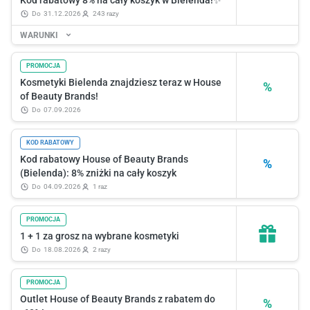
Kod rabatowy 8% na cały koszyk w Bielenda!✨
do
31.12.2026
243 razy
WARUNKI
PROMOCJA
Kosmetyki Bielenda znajdziesz teraz w House
%
of Beauty Brands!
do
07.09.2026
KOD RABATOWY
Kod rabatowy House of Beauty Brands
%
(Bielenda): 8% zniżki na cały koszyk
do
04.09.2026
1 raz
PROMOCJA
1 + 1 za grosz na wybrane kosmetyki
do
18.08.2026
2 razy
PROMOCJA
Outlet House of Beauty Brands z rabatem do
%