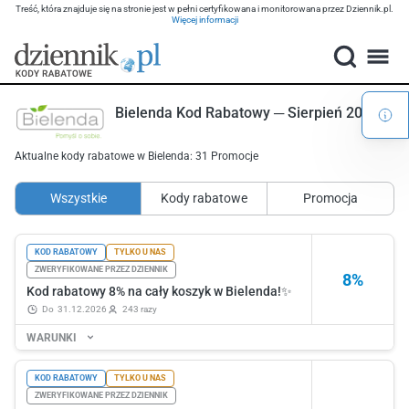
Treść, która znajduje się na stronie jest w pełni certyfikowana i monitorowana przez Dziennik.pl.
Więcej informacji
Bielenda Kod Rabatowy ─ Sierpień 2026
Aktualne kody rabatowe w Bielenda: 31 Promocje
Wszystkie
Kody rabatowe
Promocja
KOD RABATOWY
TYLKO U NAS
ZWERYFIKOWANE PRZEZ DZIENNIK
8%
Kod rabatowy 8% na cały koszyk w Bielenda!✨
do
31.12.2026
243 razy
WARUNKI
KOD RABATOWY
TYLKO U NAS
ZWERYFIKOWANE PRZEZ DZIENNIK