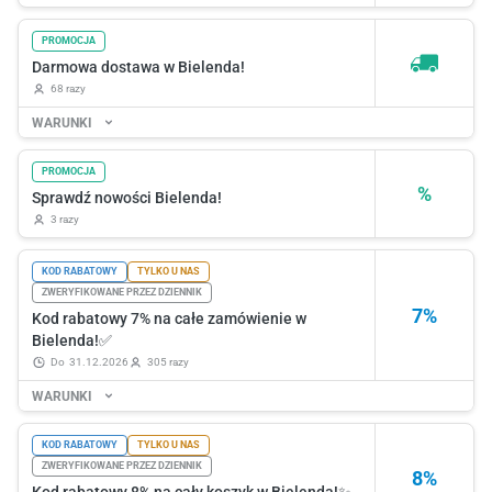
PROMOCJA
Darmowa dostawa w Bielenda!
68 razy
WARUNKI
PROMOCJA
%
Sprawdź nowości Bielenda!
3 razy
KOD RABATOWY
TYLKO U NAS
ZWERYFIKOWANE PRZEZ DZIENNIK
7%
Kod rabatowy 7% na całe zamówienie w
Bielenda!✅
do
31.12.2026
305 razy
WARUNKI
KOD RABATOWY
TYLKO U NAS
ZWERYFIKOWANE PRZEZ DZIENNIK
8%