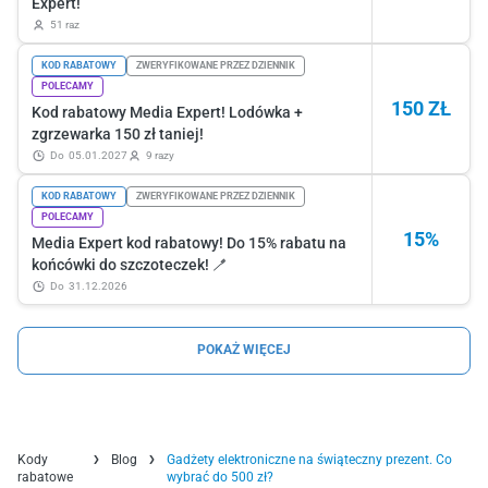
Expert!
51 raz
KOD RABATOWY
ZWERYFIKOWANE PRZEZ DZIENNIK
POLECAMY
150 ZŁ
Kod rabatowy Media Expert! Lodówka +
zgrzewarka 150 zł taniej!
do
05.01.2027
9 razy
KOD RABATOWY
ZWERYFIKOWANE PRZEZ DZIENNIK
POLECAMY
15%
Media Expert kod rabatowy! Do 15% rabatu na
końcówki do szczoteczek! 🪥
do
31.12.2026
POKAŻ WIĘCEJ
Kody
Blog
Gadżety elektroniczne na świąteczny prezent. Co
rabatowe
wybrać do 500 zł?