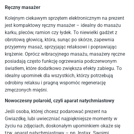
Ręczny masażer
Kolejnym ciekawym sprzętem elektronicznym na prezent
jest kompaktowy ręczny masażer – idealny do masażu
karku, pleców, ramion czy łydek. To niewielki gadżet z
obrotową głowicą, która, sunąc po skórze, zapewnia
przyjemny masaż, sprzyjając relaksowi i poprawiając
krążenie. Oprócz wibracyjnego masażu, masażery ręczne
posiadają często funkcję ogrzewania podczerwonym
światłem, które dodatkowo zwiększa efekty zabiegu. To
idealny upominek dla wszystkich, którzy potrzebują
odrobiny relaksu i pragną wspomóc regenerację
zmęczonych mięśni.
Nowoczesny polaroid, czyli aparat natychmiastowy
Jeśli osoba, której chcesz podarować prezent na
Gwiazdkę, lubi uwieczniać najpiękniejsze momenty w
życiu na zdjęciach, doskonałym upominkiem okaże się
tzw. aparat natychmiastowy – np. Instax. Swoimi