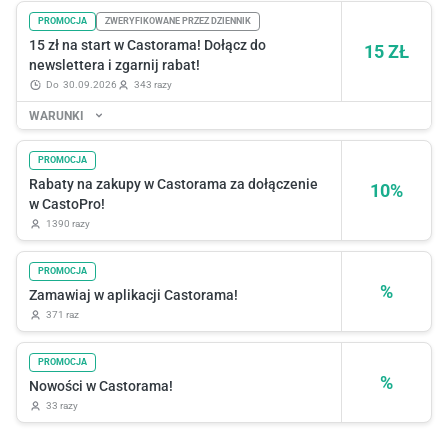
PROMOCJA
ZWERYFIKOWANE PRZEZ DZIENNIK
15 zł na start w Castorama! Dołącz do
15 ZŁ
newslettera i zgarnij rabat!
do
30.09.2026
343 razy
WARUNKI
PROMOCJA
Rabaty na zakupy w Castorama za dołączenie
10%
w CastoPro!
1390 razy
PROMOCJA
%
Zamawiaj w aplikacji Castorama!
371 raz
PROMOCJA
%
Nowości w Castorama!
33 razy