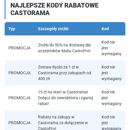
NAJLEPSZE KODY RABATOWE
CASTORAMA
Typ
Szczegóły zniżki
Kod
Kod nie
Zniżki do 50% na dostawę dla
PROMOCJA
jest
uczestników klubu CastoPro!
wymagany
Zestaw Ryobi za 1 zł w
Kod nie
PROMOCJA
Castorama przy zakupach od
jest
400 zł!
wymagany
15 zł na start w Castorama!
Kod nie
PROMOCJA
Dołącz do newslettera i zgarnij
jest
rabat!
wymagany
Rabaty na zakupy w
Kod nie
PROMOCJA
Castorama za dołączenie w
jest
CastoPro!
wymagany