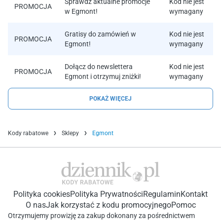
Sprawdź aktualne promocje
Kod nie jest
PROMOCJA
w Egmont!
wymagany
Gratisy do zamówień w
Kod nie jest
PROMOCJA
Egmont!
wymagany
Dołącz do newslettera
Kod nie jest
PROMOCJA
Egmont i otrzymuj zniżki!
wymagany
POKAŻ WIĘCEJ
Kody rabatowe
Sklepy
Egmont
Polityka cookies
Polityka Prywatności
Regulamin
Kontakt
O nas
Jak korzystać z kodu promocyjnego
Pomoc
Otrzymujemy prowizję za zakup dokonany za pośrednictwem