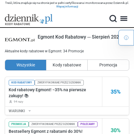
Treść, która znajduje się na stronie jest w pełni certyfikowana i monitorowana przez Dziennik.pl.
Więcej informacji
Egmont Kod Rabatowy ─ Sierpień 2026
Aktualne kody rabatowe w Egmont: 34 Promocje
Wszystkie
Kody rabatowe
Promocja
KOD RABATOWY
ZWERYFIKOWANE PRZEZ DZIENNIK
Kod rabatowy Egmont! −35% na pierwsze
35%
zakupy! 📚
94 razy
WARUNKI
PROMOCJA
ZWERYFIKOWANE PRZEZ DZIENNIK
POLECAMY
30%
Bestsellery Egmont z rabatami do 30%!