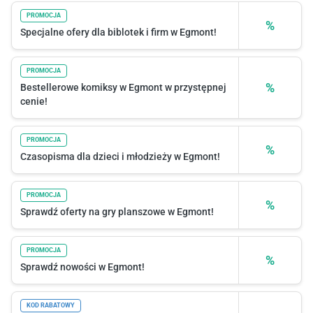
PROMOCJA
%
Specjalne ofery dla biblotek i firm w Egmont!
PROMOCJA
%
Bestellerowe komiksy w Egmont w przystępnej
cenie!
PROMOCJA
%
Czasopisma dla dzieci i młodzieży w Egmont!
PROMOCJA
%
Sprawdź oferty na gry planszowe w Egmont!
PROMOCJA
%
Sprawdź nowości w Egmont!
KOD RABATOWY