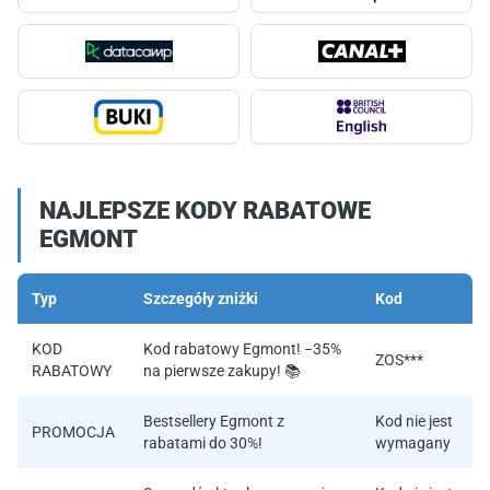
NAJLEPSZE KODY RABATOWE
EGMONT
Typ
Szczegóły zniżki
Kod
KOD
Kod rabatowy Egmont! −35%
ZOS***
RABATOWY
na pierwsze zakupy! 📚
Bestsellery Egmont z
Kod nie jest
PROMOCJA
rabatami do 30%!
wymagany