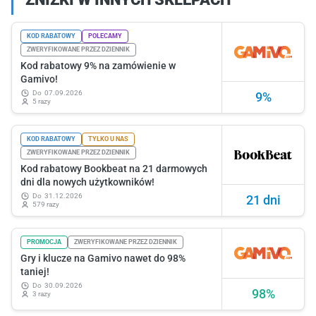
KOD RABATOWY
POLECAMY
ZWERYFIKOWANE PRZEZ DZIENNIK
Kod rabatowy 9% na zamówienie w
Gamivo!
do
07.09.2026
9%
5 razy
KOD RABATOWY
TYLKO U NAS
ZWERYFIKOWANE PRZEZ DZIENNIK
Kod rabatowy Bookbeat na 21 darmowych
dni dla nowych użytkowników!
do
31.12.2026
21 dni
579 razy
PROMOCJA
ZWERYFIKOWANE PRZEZ DZIENNIK
Gry i klucze na Gamivo nawet do 98%
taniej!
do
30.09.2026
98%
3 razy