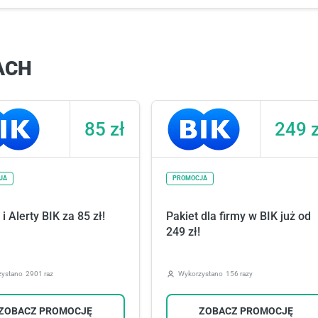
ACH
85 zł
249 z
JA
PROMOCJA
i Alerty BIK za 85 zł!
Pakiet dla firmy w BIK już od
249 zł!
zystano
2901 raz
Wykorzystano
156 razy
ZOBACZ PROMOCJĘ
ZOBACZ PROMOCJĘ