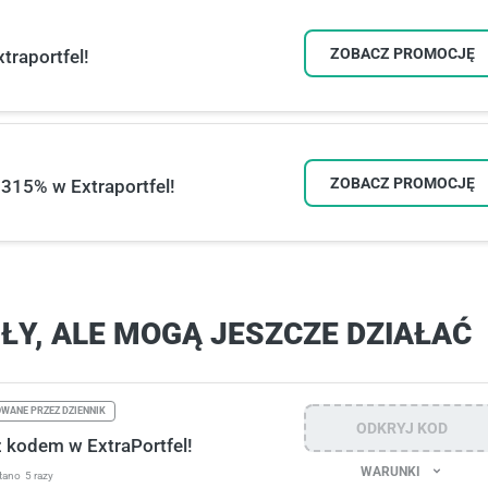
ZOBACZ PROMOCJĘ
traportfel!
ZOBACZ PROMOCJĘ
315% w Extraportfel!
Y, ALE MOGĄ JESZCZE DZIAŁAĆ
WANE PRZEZ DZIENNIK
ODKRYJ KOD
 kodem w ExtraPortfel!
WARUNKI
tano
5 razy