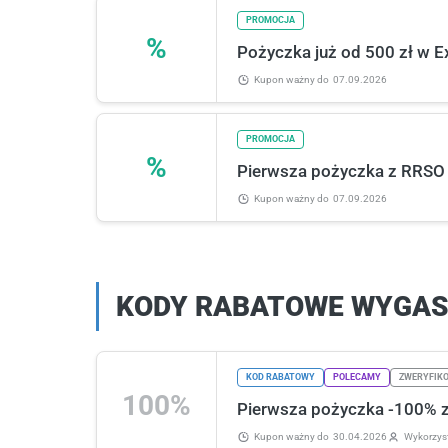
PROMOCJA
%
Pożyczka już od 500 zł w Ex
Kupon ważny
do
07.09.2026
PROMOCJA
%
Pierwsza pożyczka z RRSO 
Kupon ważny
do
07.09.2026
KODY RABATOWE WYGASŁ
KOD RABATOWY
POLECAMY
ZWERYFIKO
100%
Pierwsza pożyczka -100% z
Kupon ważny
do
30.04.2026
Wykorzys