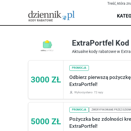
Treść, która zn
KATEG
ExtraPortfel Kod
Aktualne kody rabatowe w Extra
PROMOCJA
Odbierz pierwszą pożyczkę 
3000 ZŁ
ExtraPortfel!
Wykorzystano
72 razy
PROMOCJA
ZWERYFIKOWANE PRZEZ DZIEN
Pożyczka bez zdolności kr
5000 ZŁ
ExtraPortfel!