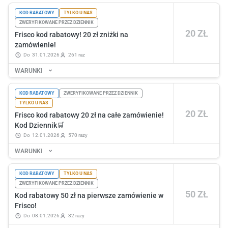
KOD RABATOWY
TYLKO U NAS
ZWERYFIKOWANE PRZEZ DZIENNIK
20 ZŁ
Frisco kod rabatowy! 20 zł zniżki na
zamówienie!
do
31.01.2026
261 raz
WARUNKI
KOD RABATOWY
ZWERYFIKOWANE PRZEZ DZIENNIK
TYLKO U NAS
20 ZŁ
Frisco kod rabatowy 20 zł na całe zamówienie!
Kod Dziennik🛒
do
12.01.2026
570 razy
WARUNKI
KOD RABATOWY
TYLKO U NAS
ZWERYFIKOWANE PRZEZ DZIENNIK
50 ZŁ
Kod rabatowy 50 zł na pierwsze zamówienie w
Frisco!
do
08.01.2026
32 razy