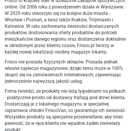
Frisco to krajowy lider w dziedzinie zakupów spożywczych
online. Od 2006 roku z powodzeniem działa w Warszawie.
W 2020 roku otworzyło się na kolejne duże miasta -
Wrocław i Poznań, a teraz także Kraków, Trójmiasto i
Katowice. W celu zachowania świeżości dostarczanych
produktów, dostosowania oferty produktów do potrzeb
mieszkańców danego regionu oraz dostarczenia dokładnie
w określonym przez klienta czasie, Frisco.pl tworzy w
każdej nowej lokalizacji osobny magazyn lokalny.
Frisco nie posiada fizycznych sklepów. Posiada jednak
własne zaplecze magazynowe, dzięki temu może w 100%
skupić się na zamówieniach internetowych, zapewniając
jednocześnie najwyższą jakość usług.
Firma twierdzi, że produkty nie leżą tygodniami na półkach
- praktycznie prosto od dostawcy trafiają pod drzwi klienta.
Dostarczają je z lokalnego magazynu w specjalnej
ciężarówce chłodni FriscoVan, co gwarantuje ich świeżość.
Wszystkie produkty są specjalnie prześwietlane, aby mieć
pewność, że w ręce klienta nie wpadnie żaden nieświeży
produkt.