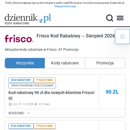
Treść, która znajduje się na stronie jest w pełni certyfikowana i monitorowana przez Dziennik.pl.
Więcej informacji
Frisco Kod Rabatowy ─ Sierpień 2026
Aktualne kody rabatowe w Frisco: 47 Promocje
Wszystkie
Kody rabatowe
Promocja
KOD RABATOWY
TYLKO U NAS
ZWERYFIKOWANE PRZEZ DZIENNIK
90 ZŁ
Kod rabatowy 90 zł dla nowych klientów Frisco!
🆕
do
31.12.2026
412 razy
WARUNKI
KOD RABATOWY
TYLKO U NAS