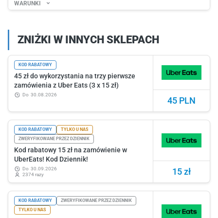
WARUNKI
ZNIŻKI W INNYCH SKLEPACH
KOD RABATOWY
45 zł do wykorzystania na trzy pierwsze
zamówienia z Uber Eats (3 x 15 zł)
do
30.08.2026
45 PLN
KOD RABATOWY
TYLKO U NAS
ZWERYFIKOWANE PRZEZ DZIENNIK
Kod rabatowy 15 zł na zamówienie w
UberEats! Kod Dziennik!
do
30.09.2026
15 zł
2374 razy
KOD RABATOWY
ZWERYFIKOWANE PRZEZ DZIENNIK
TYLKO U NAS