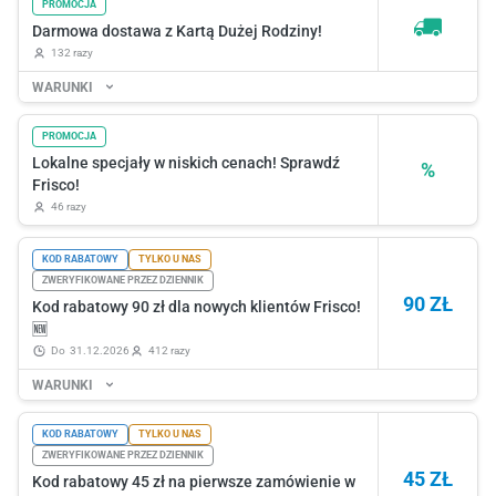
PROMOCJA
Darmowa dostawa z Kartą Dużej Rodziny!
132 razy
WARUNKI
PROMOCJA
Lokalne specjały w niskich cenach! Sprawdź
%
Frisco!
46 razy
KOD RABATOWY
TYLKO U NAS
ZWERYFIKOWANE PRZEZ DZIENNIK
90 ZŁ
Kod rabatowy 90 zł dla nowych klientów Frisco!
🆕
do
31.12.2026
412 razy
WARUNKI
KOD RABATOWY
TYLKO U NAS
ZWERYFIKOWANE PRZEZ DZIENNIK
45 ZŁ
Kod rabatowy 45 zł na pierwsze zamówienie w