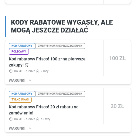
KODY RABATOWE WYGASŁY, ALE
MOGĄ JESZCZE DZIAŁAĆ
KOD RABATOWY
ZWERYFIKOWANE PRZEZ DZIENNIK
POLECAMY
100 ZŁ
Kod rabatowy Frisco! 100 zł na pierwsze
zakupy! 🛒
do
31.05.2026
2 razy
WARUNKI
KOD RABATOWY
ZWERYFIKOWANE PRZEZ DZIENNIK
TYLKO U NAS
20 ZŁ
Kod rabatowy Frisco! 20 zł rabatu na
zamówienie!
do
31.05.2026
52 razy
WARUNKI