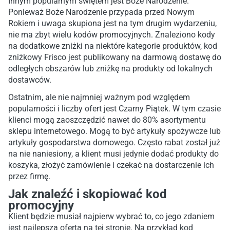
Innym popularnym świętem jest Boże Narodzenie.
Ponieważ Boże Narodzenie przypada przed Nowym
Rokiem i uwaga skupiona jest na tym drugim wydarzeniu,
nie ma zbyt wielu kodów promocyjnych. Znaleziono kody
na dodatkowe zniżki na niektóre kategorie produktów, kod
zniżkowy Frisco jest publikowany na darmową dostawę do
odległych obszarów lub zniżkę na produkty od lokalnych
dostawców.
Ostatnim, ale nie najmniej ważnym pod względem
popularności i liczby ofert jest Czarny Piątek. W tym czasie
klienci mogą zaoszczędzić nawet do 80% asortymentu
sklepu internetowego. Mogą to być artykuły spożywcze lub
artykuły gospodarstwa domowego. Często rabat został już
na nie naniesiony, a klient musi jedynie dodać produkty do
koszyka, złożyć zamówienie i czekać na dostarczenie ich
przez firmę.
Jak znaleźć i skopiować kod
promocyjny
Klient będzie musiał najpierw wybrać to, co jego zdaniem
jest najlepszą ofertą na tej stronie. Na przykład kod