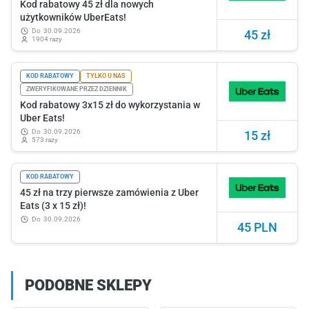
Kod rabatowy 45 zł dla nowych
użytkowników UberEats!
do
30.09.2026
45 zł
1904 razy
KOD RABATOWY
TYLKO U NAS
ZWERYFIKOWANE PRZEZ DZIENNIK
Kod rabatowy 3x15 zł do wykorzystania w
Uber Eats!
do
30.09.2026
15 zł
573 razy
KOD RABATOWY
45 zł na trzy pierwsze zamówienia z Uber
Eats (3 x 15 zł)!
do
30.09.2026
45 PLN
PODOBNE SKLEPY