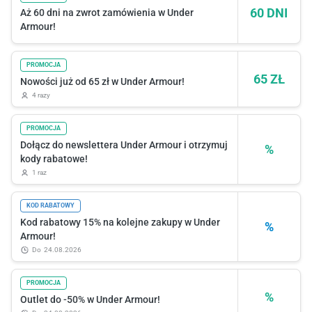
60 DNI
Aż 60 dni na zwrot zamówienia w Under
Armour!
PROMOCJA
65 ZŁ
Nowości już od 65 zł w Under Armour!
4 razy
PROMOCJA
Dołącz do newslettera Under Armour i otrzymuj
%
kody rabatowe!
1 raz
KOD RABATOWY
Kod rabatowy 15% na kolejne zakupy w Under
%
Armour!
do
24.08.2026
PROMOCJA
%
Outlet do -50% w Under Armour!