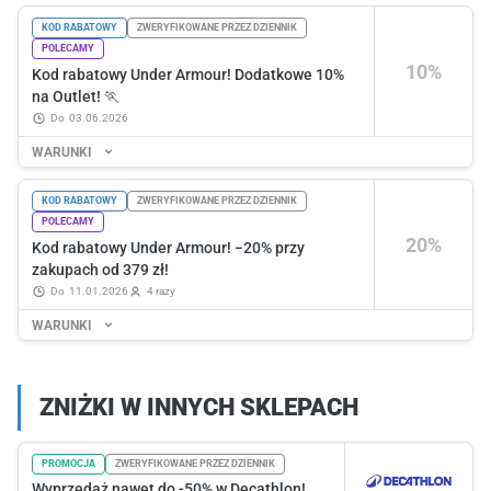
KOD RABATOWY
ZWERYFIKOWANE PRZEZ DZIENNIK
POLECAMY
10%
Kod rabatowy Under Armour! Dodatkowe 10%
na Outlet! 🏃
do
03.06.2026
WARUNKI
KOD RABATOWY
ZWERYFIKOWANE PRZEZ DZIENNIK
POLECAMY
20%
Kod rabatowy Under Armour! −20% przy
zakupach od 379 zł!
do
11.01.2026
4 razy
WARUNKI
ZNIŻKI W INNYCH SKLEPACH
PROMOCJA
ZWERYFIKOWANE PRZEZ DZIENNIK
Wyprzedaż nawet do -50% w Decathlon!