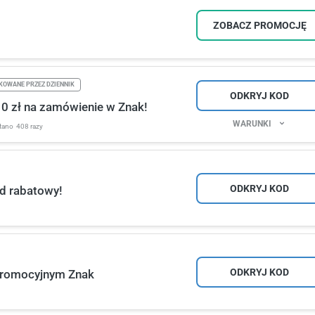
ZOBACZ PROMOCJĘ
KOWANE PRZEZ DZIENNIK
ODKRYJ KOD
10 zł na zamówienie w Znak!
WARUNKI
tano
408 razy
ODKRYJ KOD
d rabatowy!
ODKRYJ KOD
promocyjnym Znak