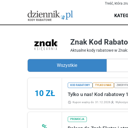
Treść, która zn
KATEG
Znak Kod Rabato
Aktualne kody rabatowe w Znak
Wszystkie
KOD RABATOWY
TYLKO U NAS
ZWERYFI
10 ZŁ
Tylko u nas! Kod rabatowy 
Kupon ważny
do
31.12.2026
Wykorzys
PROMOCJA
%