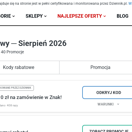
ajduje się na stronie jest w pełni certyfikowana i monitorowana przez Dziennik.pl.
Wi
ORIE
SKLEPY
NAJLEPSZE OFERTY
BLOG
wy ─ Sierpień 2026
: 40 Promocje
Kody rabatowe
Promocja
KOWANE PRZEZ DZIENNIK
ODKRYJ KOD
10 zł na zamówienie w Znak!
WARUNKI
tano
408 razy
ZOBACZ PROMOCJĘ