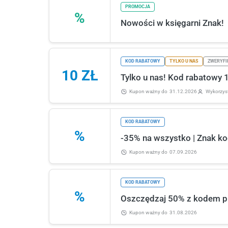
PROMOCJA
%
Nowości w księgarni Znak!
KOD RABATOWY
TYLKO U NAS
ZWERYFI
10 ZŁ
Tylko u nas! Kod rabatowy 
Kupon ważny
do
31.12.2026
Wykorzys
KOD RABATOWY
%
-35% na wszystko | Znak ko
Kupon ważny
do
07.09.2026
KOD RABATOWY
%
Oszczędzaj 50% z kodem 
Kupon ważny
do
31.08.2026