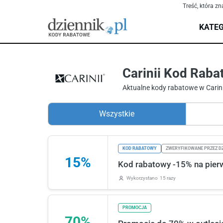
Treść, która zn
KATEG
Carinii Kod Raba
Aktualne kody rabatowe w Carini
Wszystkie
KOD RABATOWY
ZWERYFIKOWANE PRZEZ DZ
15%
Kod rabatowy -15% na pierw
Wykorzystano
15 razy
PROMOCJA
70%