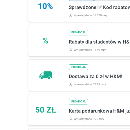
10%
Sprawdzone!✅ Kod rabatow
Wykorzystano
12320 razy
PROMOCJA
%
Rabaty dla studentów w H
Wykorzystano
1849 razy
PROMOCJA
Dostawa za 0 zł w H&M!
Wykorzystano
2239 razy
PROMOCJA
50 ZŁ
Karta podarunkowa H&M już
Wykorzystano
772 razy