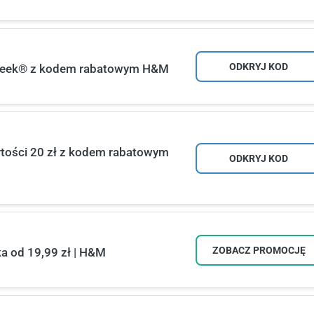
ODKRYJ KOD
ngWeek® z kodem rabatowym H&M
rtości 20 zł z kodem rabatowym
ODKRYJ KOD
ZOBACZ PROMOCJĘ
a od 19,99 zł | H&M