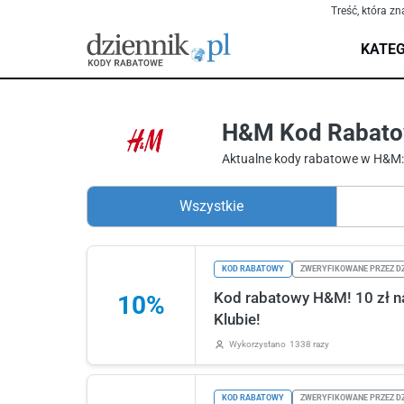
Treść, która zn
KATEG
H&M Kod Rabatow
Aktualne kody rabatowe w H&M:
Wszystkie
KOD RABATOWY
ZWERYFIKOWANE PRZEZ DZ
Kod rabatowy H&M! 10 zł na
10%
Klubie!
Wykorzystano
1338 razy
KOD RABATOWY
ZWERYFIKOWANE PRZEZ DZ