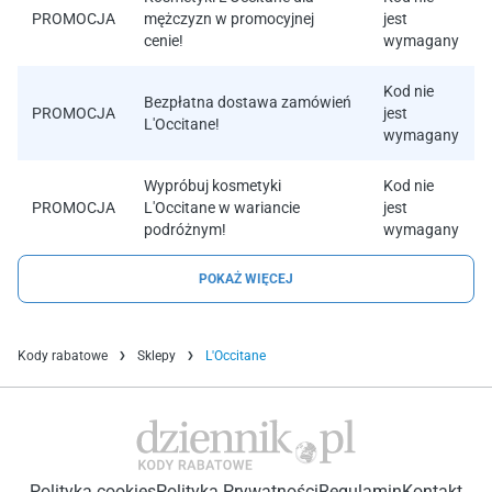
PROMOCJA
mężczyzn w promocyjnej
jest
cenie!
wymagany
Kod nie
Bezpłatna dostawa zamówień
PROMOCJA
jest
L'Occitane!
wymagany
Wypróbuj kosmetyki
Kod nie
PROMOCJA
L'Occitane w wariancie
jest
podróżnym!
wymagany
POKAŻ WIĘCEJ
Kody rabatowe
Sklepy
L'Occitane
Polityka cookies
Polityka Prywatności
Regulamin
Kontakt