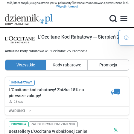
Treść, która znajduje się na stronie jest w pełni certyfikowana i monitorowana przez Dziennik.pl.
Więcej informacji
L'Occitane Kod Rabatowy ─ Sierpień 2026
Aktualne kody rabatowe w L'Occitane: 25 Promocje
Wszystkie
Kody rabatowe
Promocja
KOD RABATOWY
L'Occitane kod rabatowy! Zniżka 15% na
pierwsze zakupy!
23 razy
WARUNKI
PROMOCJA
ZWERYFIKOWANE PRZEZ DZIENNIK
%
Bestsellery L'Occitane w obniżonej cenie!