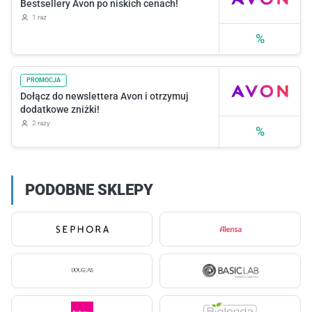
Bestsellery Avon po niskich cenach!
1 raz
%
PROMOCJA
Dołącz do newslettera Avon i otrzymuj
dodatkowe zniżki!
2 razy
%
PODOBNE SKLEPY