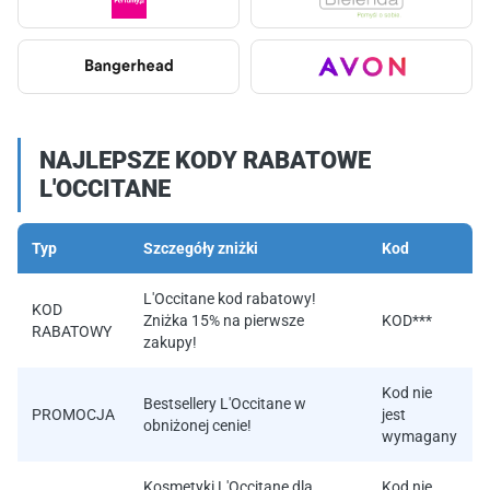
NAJLEPSZE KODY RABATOWE
L'OCCITANE
Typ
Szczegóły zniżki
Kod
L'Occitane kod rabatowy!
KOD
Zniżka 15% na pierwsze
KOD***
RABATOWY
zakupy!
Kod nie
Bestsellery L'Occitane w
PROMOCJA
jest
obniżonej cenie!
wymagany
Kosmetyki L'Occitane dla
Kod nie