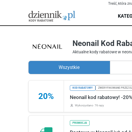
Treść, która zn
KATEG
Neonail Kod Rab
Aktualne kody rabatowe w neona
Wszystkie
KOD RABATOWY
ZWERYFIKOWANE PRZEZ DZ
20%
Neonail kod rabatowy! -20
Wykorzystano
76 razy
PROMOCJA