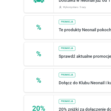
Dostawa w Neonail już od 1
Wykorzystano
5 razy
PROMOCJA
%
Te produkty Neonail pokocha
PROMOCJA
%
Sprawdź aktualne promocje
PROMOCJA
%
Dołącz do Klubu Neonail i ku
PROMOCJA
20%
20% zniżki za dołączenie do