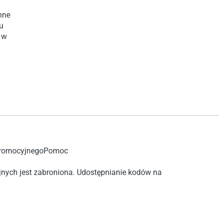
nne
u
 w
promocyjnego
Pomoc
nych jest zabroniona. Udostępnianie kodów na