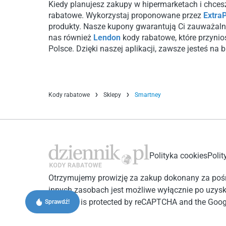
Kiedy planujesz zakupy w hipermarketach i chcesz
rabatowe. Wykorzystaj proponowane przez
Extra
produkty. Nasze kupony gwarantują Ci zauważaln
nas również
Lendon
kody rabatowe, które przynio
Polsce. Dzięki naszej aplikacji, zawsze jesteś na 
Kody rabatowe
Sklepy
Smartney
Polityka cookies
Polit
Otrzymujemy prowizję za zakup dokonany za pośr
innych zasobach jest możliwe wyłącznie po uzysk
This site is protected by reCAPTCHA and the Goo
Sprawdź!