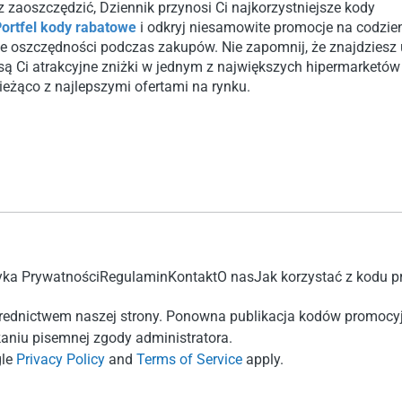
 zaoszczędzić, Dziennik przynosi Ci najkorzystniejsze kody
Portfel kody rabatowe
i odkryj niesamowite promocje na codzie
e oszczędności podczas zakupów. Nie zapomnij, że znajdziesz 
są Ci atrakcyjne zniżki w jednym z największych hipermarketów
bieżąco z najlepszymi ofertami na rynku.
yka Prywatności
Regulamin
Kontakt
O nas
Jak korzystać z kodu 
ednictwem naszej strony. Ponowna publikacja kodów promocyj
aniu pisemnej zgody administratora.
gle
Privacy Policy
and
Terms of Service
apply.