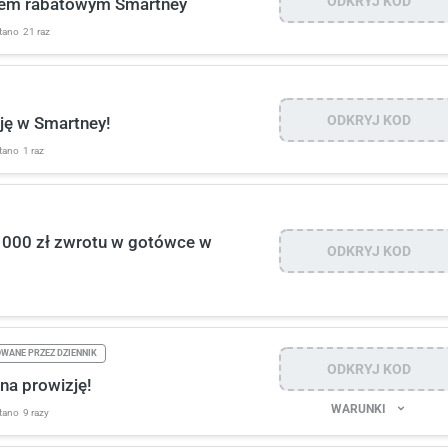
ODKRYJ KOD
odem rabatowym Smartney
tano
21 raz
ODKRYJ KOD
ję w Smartney!
tano
1 raz
1000 zł zwrotu w gotówce w
ODKRYJ KOD
WANE PRZEZ DZIENNIK
ODKRYJ KOD
na prowizję!
WARUNKI
tano
9 razy