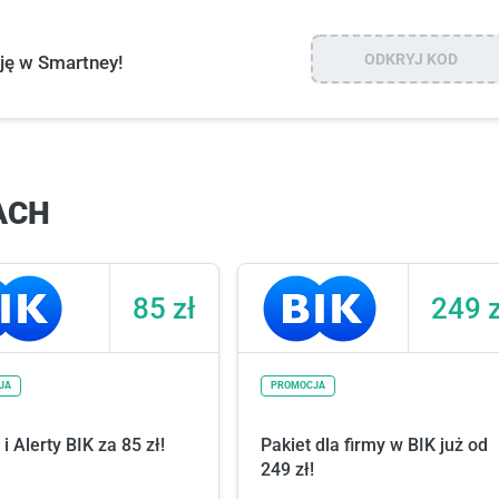
ODKRYJ KOD
ję w Smartney!
ACH
85 zł
249 z
JA
PROMOCJA
i Alerty BIK za 85 zł!
Pakiet dla firmy w BIK już od
249 zł!