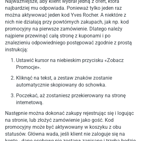
Najważniejsze, aby klient wybrał jedną z ofert, która
najbardziej mu odpowiada. Ponieważ tylko jeden raz
można aktywować jeden kod Yves Rocher. A niektóre z
nich nie działają przy powtórnych zakupach, jak np. kod
promocyjny na pierwsze zamówienie. Dlatego należy
najpierw przewinąć całą stronę z kuponami i po
znalezieniu odpowiedniego postępować zgodnie z prostą
instrukcją:
Ustawić kursor na niebieskim przycisku «Zobacz
Promocje».
Kliknąć na tekst, a zestaw znaków zostanie
automatycznie skopiowany do schowka.
Poczekać, aż zostaniesz przekierowany na stronę
internetową.
Następnie można dokonać zakupy rejestrując się i logując
na stronie, lub złożyć zamówienie jako gość. Kod
promocyjny może być aktywowany w koszyku z obu
statusów. Główna wada, jeśli klient nie zaloguje się na
konto - dane osobowe nie zostaną zapisane i trzeba będzie