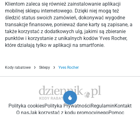
Klientom zaleca się również zainstalowanie aplikacji
mobilnej sklepu internetowego. Dzięki niej mogą też
śledzić status swoich zamówień, dokonywać wygodne
transakcje finansowe, ponieważ dane karty są zapisane, a
także korzystać z dodatkowych ulg, jakimi są zbieranie
punktów i korzystanie z unikalnych kodów Yves Rocher,
które działają tylko w aplikacji na smartfonie.
Kody rabatowe
Sklepy
Yves Rocher
Polityka cookies
Polityka Prywatności
Regulamin
Kontakt
O nas
Jak korzystać z kodu promocyjnego
Pomoc
Otrzymujemy prowizję za zakup dokonany za pośrednictwem
naszej strony. Ponowna publikacja kodów promocyjnych jest
zabroniona. Udostępnianie kodów na innych zasobach jest
możliwe wyłącznie po uzyskaniu pisemnej zgody administratora.