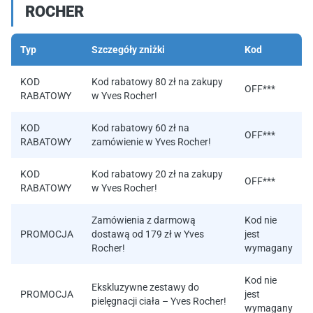
ROCHER
Typ
Szczegóły zniżki
Kod
KOD
Kod rabatowy 80 zł na zakupy
OFF***
RABATOWY
w Yves Rocher!
KOD
Kod rabatowy 60 zł na
OFF***
RABATOWY
zamówienie w Yves Rocher!
KOD
Kod rabatowy 20 zł na zakupy
OFF***
RABATOWY
w Yves Rocher!
Zamówienia z darmową
Kod nie
PROMOCJA
dostawą od 179 zł w Yves
jest
Rocher!
wymagany
Kod nie
Ekskluzywne zestawy do
PROMOCJA
jest
pielęgnacji ciała – Yves Rocher!
wymagany