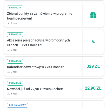
PROMOCJA
Zbieraj punkty za zamówienie w programie
lojalnościowym!
3 razy
PROMOCJA
Akcesoria pielęgnacyjne w promocyjnych
%
cenach – Yves Rocher!
3 razy
PROMOCJA
329 ZŁ
Kalendarz adwentowy w Yves Rocher!
3 razy
PROMOCJA
22,90 ZŁ
Nowości już od 22,90 zł Yves Rocher!
6 razy
KOD RABATOWY