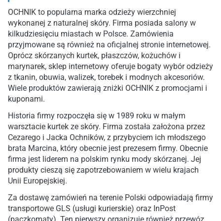
OCHNIK to popularna marka odzieży wierzchniej
wykonanej z naturalnej skóry. Firma posiada salony w
kilkudziesięciu miastach w Polsce. Zamówienia
przyjmowane są również na oficjalnej stronie internetowej.
Oprócz skórzanych kurtek, płaszczów, kożuchów i
marynarek, sklep internetowy oferuje bogaty wybór odzieży
z tkanin, obuwia, walizek, torebek i modnych akcesoriów.
Wiele produktów zawierają zniżki OCHNIK z promocjami i
kuponami.
Historia firmy rozpoczęła się w 1989 roku w małym
warsztacie kurtek ze skóry. Firma została założona przez
Cezarego i Jacka Ochników, z przybyciem ich młodszego
brata Marcina, który obecnie jest prezesem firmy. Obecnie
firma jest liderem na polskim rynku mody skórzanej. Jej
produkty cieszą się zapotrzebowaniem w wielu krajach
Unii Europejskiej.
Za dostawę zamówień na terenie Polski odpowiadają firmy
transportowe GLS (usługi kurierskie) oraz InPost
(paczkomaty). Ten pierwszy organizuje również przewóz