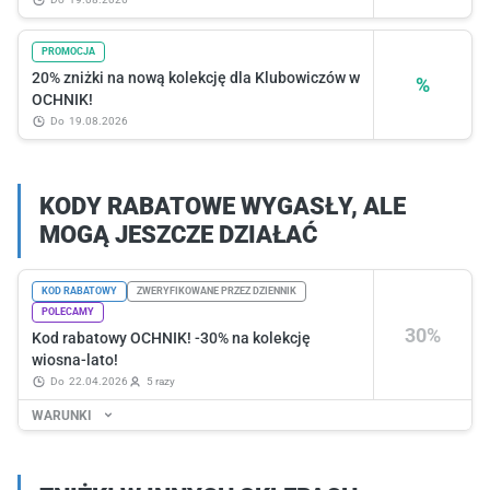
PROMOCJA
20% zniżki na nową kolekcję dla Klubowiczów w
%
OCHNIK!
do
19.08.2026
KODY RABATOWE WYGASŁY, ALE
MOGĄ JESZCZE DZIAŁAĆ
KOD RABATOWY
ZWERYFIKOWANE PRZEZ DZIENNIK
POLECAMY
30%
Kod rabatowy OCHNIK! -30% na kolekcję
wiosna-lato!
do
22.04.2026
5 razy
WARUNKI