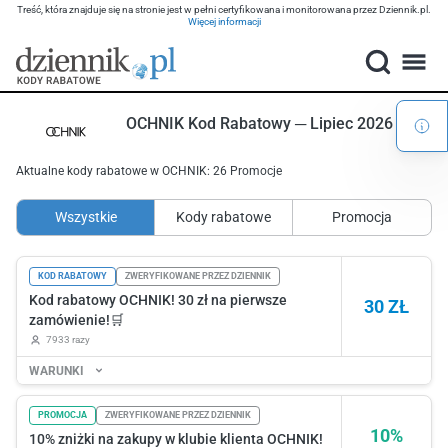
Treść, która znajduje się na stronie jest w pełni certyfikowana i monitorowana przez Dziennik.pl.
Więcej informacji
OCHNIK Kod Rabatowy ─ Lipiec 2026
Aktualne kody rabatowe w OCHNIK: 26 Promocje
Wszystkie
Kody rabatowe
Promocja
KOD RABATOWY
ZWERYFIKOWANE PRZEZ DZIENNIK
Kod rabatowy OCHNIK! 30 zł na pierwsze
30 ZŁ
zamówienie!🛒
7933 razy
WARUNKI
PROMOCJA
ZWERYFIKOWANE PRZEZ DZIENNIK
10%
10% zniżki na zakupy w klubie klienta OCHNIK!